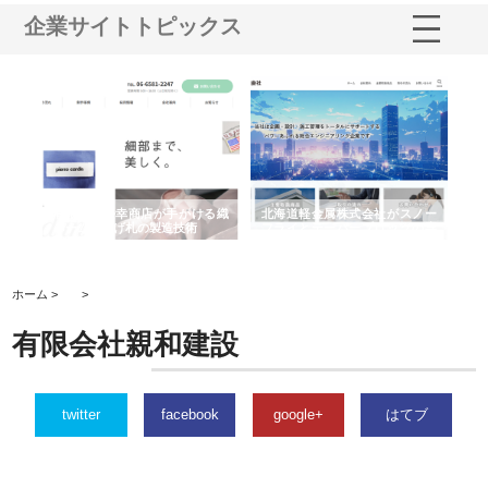
企業サイトトピックス
多摩
有限会社松幸商店が手がける織
北海道軽金属株式会社がスノー
株
工事
ネームと下げ札の製造技術
フライとテーパーブロックの専
る
用ページを新設
ス
ホーム >
>
有限会社親和建設
twitter
facebook
google+
はてブ